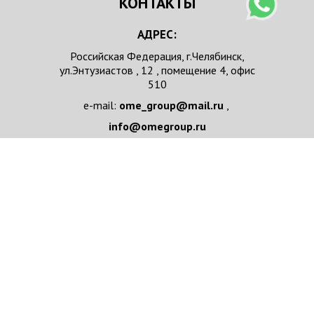
КОНТАКТЫ
АДРЕС:
Российская Федерация, г.Челябинск,
ул.Энтузиастов , 12 , помещение 4, офис
510
e-mail:
ome_group@mail.ru
,
info@omegroup.ru
телефон :
+ 7 351 7111037
НАПИСАТЬ НАМ
Имя/Организация
*
e-mail
*
Телефон
*