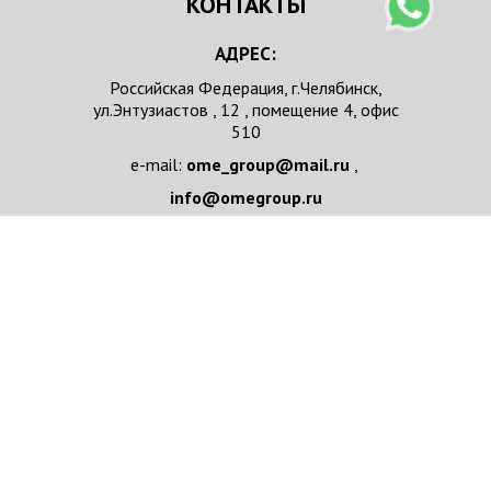
КОНТАКТЫ
АДРЕС:
Российская Федерация, г.Челябинск,
ул.Энтузиастов , 12 , помещение 4, офис
510
e-mail:
ome_group@mail.ru
,
info@omegroup.ru
телефон :
+ 7 351 7111037
НАПИСАТЬ НАМ
Имя/Организация
*
e-mail
*
Телефон
*