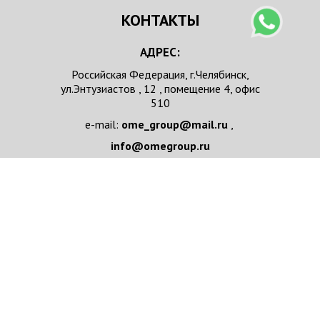
КОНТАКТЫ
АДРЕС:
Российская Федерация, г.Челябинск,
ул.Энтузиастов , 12 , помещение 4, офис
510
e-mail:
ome_group@mail.ru
,
info@omegroup.ru
телефон :
+ 7 351 7111037
НАПИСАТЬ НАМ
Имя/Организация
*
e-mail
*