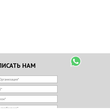
ПИСАТЬ НАМ
Организация
*
l
*
фон
*
 сообщение
*